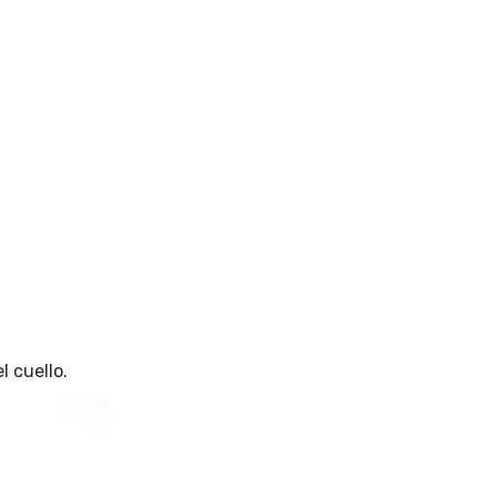
l cuello
.