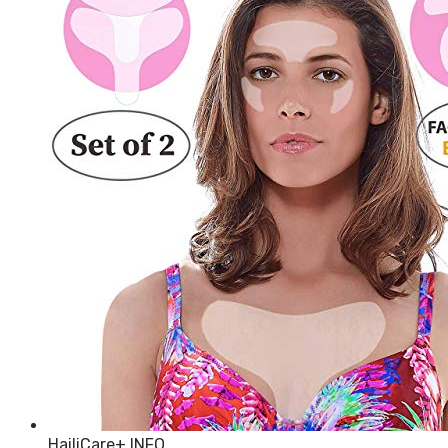
HailiCare
+ INFO