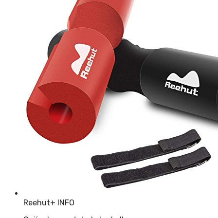
Reehut
+ INFO