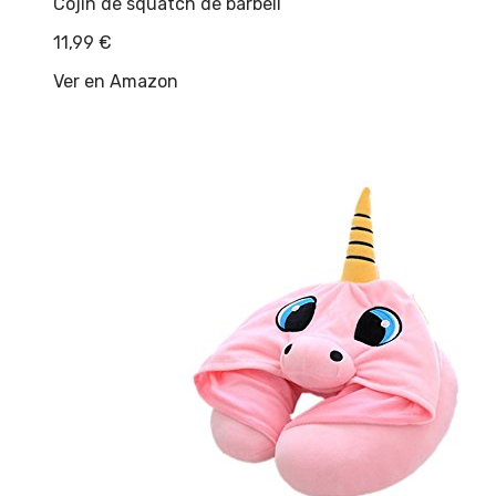
Cojín de squatch de barbell
11,99
€
Ver en Amazon